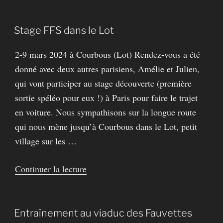
« Entraînement
en
salle
Stage FFS dans le Lot
avec
2-9 mars 2024 à Courbous (Lot) Rendez-vous a été
l’AMVY »
donné avec deux autres parisiens, Amélie et Julien,
qui vont participer au stage découverte (première
sortie spéléo pour eux !) à Paris pour faire le trajet
en voiture. Nous sympathisons sur la longue route
qui nous mène jusqu’à Courbous dans le Lot, petit
village sur les …
de
Continuer la lecture
« Stage
FFS
dans
Entraînement au viaduc des Fauvettes