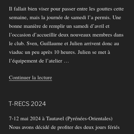
le
Il fallait bien viser pour passer entre les gouttes cette
Lot »
semaine, mais la journée de samedi l’a permis. Une
bonne manière de remplir un samedi d’avril et
l’occasion d’accueillir deux nouveaux membres dans
le club. Sven, Guillaume et Julien arrivent donc au
viaduc un peu après 10 heures. Julien se met à
l’équipement de l’atelier …
de
Continuer la lecture
« Entraînement
au
viaduc
T-RECS 2024
des
7-12 mai 2024 à Tautavel (Pyrénées-Orientales)
Fauvettes »
Nous avons décidé de profiter des deux jours fériés