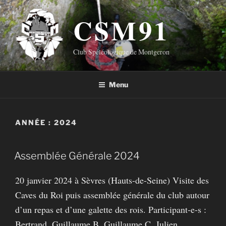
Aller
CSM91
au
contenu
principal
Club Spéléologique de Montgeron
Menu
ANNÉE :
2024
Assemblée Générale 2024
20 janvier 2024 à Sèvres (Hauts-de-Seine) Visite des
Caves du Roi puis assemblée générale du club autour
d’un repas et d’une galette des rois. Participant-e-s :
Bertrand, Guillaume B, Guillaume C, Julien,