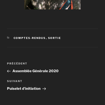
CATÉGORIES
COMPTES-RENDUS
,
SORTIE
Navigation
Article
PRÉCÉDENT
de
précédent
Assemblée Générale 2020
l’article
Article
SUIVANT
suivant
Puiselet d’initiation